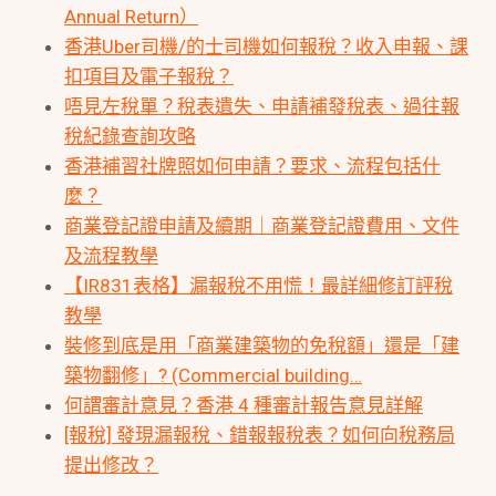
Annual Return）
香港Uber司機/的士司機如何報稅？收入申報、課
扣項目及電子報稅？
唔見左稅單？稅表遺失、申請補發稅表、過往報
稅紀錄查詢攻略
香港補習社牌照如何申請？要求、流程包括什
麼？
商業登記證申請及續期｜商業登記證費用、文件
及流程教學
【IR831表格】漏報稅不用慌！最詳細修訂評稅
教學
裝修到底是用「商業建築物的免稅額」還是「建
築物翻修」? (Commercial building…
何謂審計意見？香港 4 種審計報告意見詳解
[報稅] 發現漏報稅、錯報報稅表？如何向稅務局
提出修改？