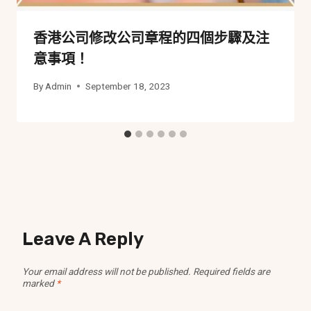
香港公司修改公司章程的四個步驟及注
意事項！
By
Admin
September 18, 2023
Leave A Reply
Your email address will not be published.
Required fields are
marked
*