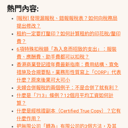
熱門內容:
[報稅] 發現漏報稅、錯報報稅表？如何向稅務局
提出修改？
租約一定要打釐印？如何計算租約的印花稅/釐印
費？
6項特殊扣稅額「為入息而招致的支出」：服裝
費、應酬費、助手費都可以扣稅？
香港商業登記證年費最新指南：費用結構、寬免
措施及合規要點，業務形性質寫上「CORP」代表
什麼？原來後果可大可小
夫婦合併報稅的兩個例子：不是合併了就有利？
什麼是「713」條例？12個月平均工資如何計
算？
什麼是經核證副本（Certified True Copy）？它有
什麼作用？
把無限公司「轉為」有限公司的3個方法，及其