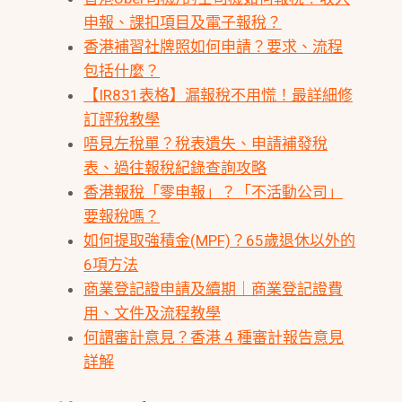
申報、課扣項目及電子報稅？
香港補習社牌照如何申請？要求、流程
包括什麼？
【IR831表格】漏報稅不用慌！最詳細修
訂評稅教學
唔見左稅單？稅表遺失、申請補發稅
表、過往報稅紀錄查詢攻略
香港報稅「零申報」？「不活動公司」
要報稅嗎？
如何提取強積金(MPF)？65歲退休以外的
6項方法
商業登記證申請及續期｜商業登記證費
用、文件及流程教學
何謂審計意見？香港 4 種審計報告意見
詳解