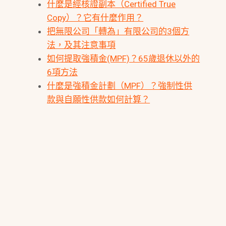
什麼是經核證副本（Certified True
Copy）？它有什麼作用？
把無限公司「轉為」有限公司的3個方
法，及其注意事項
如何提取強積金(MPF)？65歲退休以外的
6項方法
什麼是強積金計劃（MPF）？強制性供
款與自願性供款如何計算？