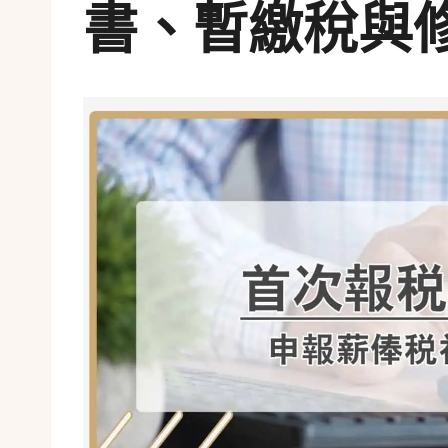
書、暫繳稅與