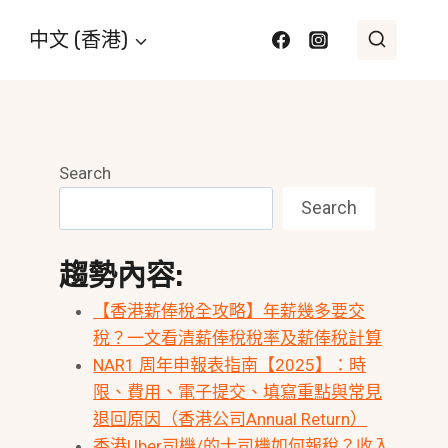
中文 (香港)
Search
Search
趨勢內容:
【香港薪俸稅全攻略】年薪幾多要交
稅？一文看清薪俸稅稅率及薪俸稅計算
NAR1 周年申報表指南【2025】：時
限、費用、電子提交、填寫重點與常見
退回原因（香港公司Annual Return）
香港Uber司機/的士司機如何報稅？收入