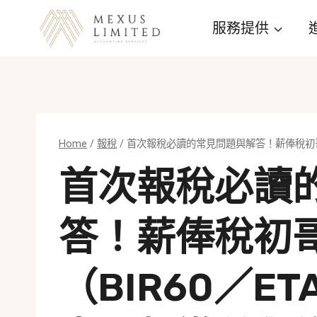
Skip
服務提供
to
content
Home
/
報稅
/
首次報稅必讀的常見問題與解答！薪俸稅初哥
首次報稅必讀
答！薪俸稅初
（BIR60／e