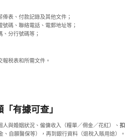
薪俸表、付款記錄及其他文件；
證號碼、聯絡電話、電郵地址等；
碼、分行號碼等；
交報税表和所需文件。
額「有據可查」
個人與婚姻狀況、僱傭收入（糧單／佣金／花紅）、
扣
強積金、自願醫保等），再到銀行資料（退稅入賬用途）。