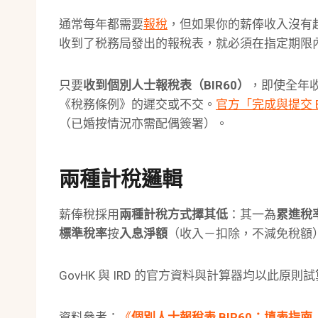
通常每年都需要
報稅
，但如果你的薪俸收入沒有
收到了税務局發出的報稅表，就必須在指定期限
只要
收到個別人士報稅表（BIR60）
，即使全年
《稅務條例》的遲交或不交。
官方「完成與提交 
（已婚按情況亦需配偶簽署）。
兩種計稅邏輯
薪俸稅採用
兩種計稅方式擇其低
：其一為
累進稅
標準稅率
按
入息淨額
（收入－扣除，不減免稅額
GovHK 與 IRD 的官方資料與計算器均以此
資料參考：
《
個別人士報稅表 BIR60：填表指南