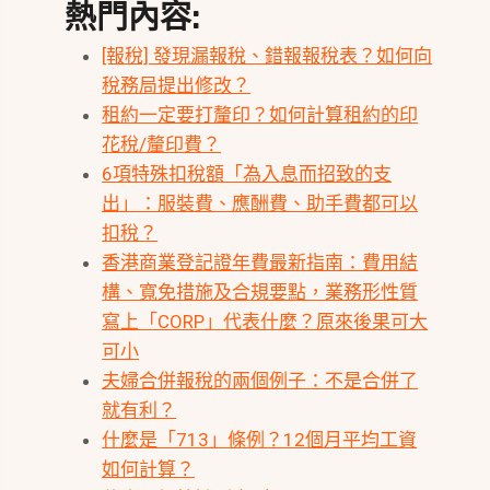
熱門內容:
[報稅] 發現漏報稅、錯報報稅表？如何向
稅務局提出修改？
租約一定要打釐印？如何計算租約的印
花稅/釐印費？
6項特殊扣稅額「為入息而招致的支
出」：服裝費、應酬費、助手費都可以
扣稅？
香港商業登記證年費最新指南：費用結
構、寬免措施及合規要點，業務形性質
寫上「CORP」代表什麼？原來後果可大
可小
夫婦合併報稅的兩個例子：不是合併了
就有利？
什麼是「713」條例？12個月平均工資
如何計算？