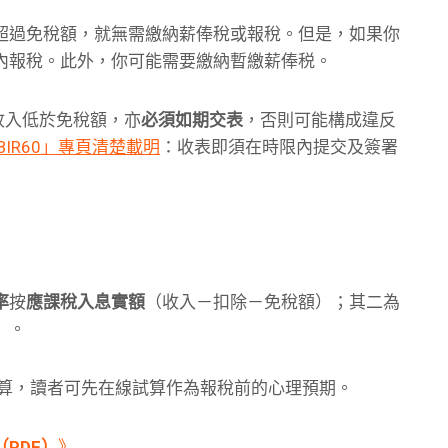
超過免稅額，就無需繳納薪俸稅或報稅。但是，如果你
內報稅。此外，你可能需要繳納暫繳薪俸税。
收入低於免稅額，亦
必須如期交表
，否則可能構成違反
BIR60」專頁清楚載明
：收表即須在時限內提交及簽署
率
按
應課稅入息實額
（收入－扣除－免稅額）；其二為
）。
原則試算，讀者可先在線試算作為報稅前的心理預期。
（PDF）
》