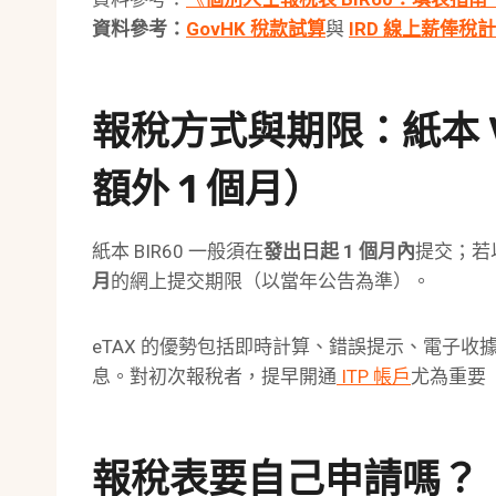
資料參考：
GovHK 稅款試算
與
IRD 線上薪俸稅
報稅方式與期限：紙本 V
額外 1 個月）
紙本 BIR60 一般須在
發出日起 1 個月內
提交；若
月
的網上提交期限（以當年公告為準）。
eTAX 的優勢包括即時計算、錯誤提示、電子收據與ITP（
息。對初次報稅者，提早開通
ITP 帳戶
尤為重要
報稅表要自己申請嗎？