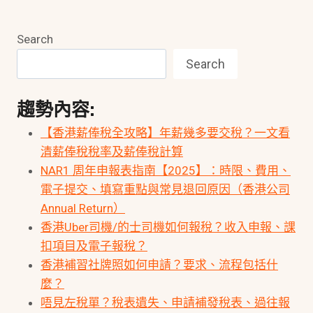
Search
Search
趨勢內容:
【香港薪俸稅全攻略】年薪幾多要交稅？一文看
清薪俸稅稅率及薪俸稅計算
NAR1 周年申報表指南【2025】：時限、費用、
電子提交、填寫重點與常見退回原因（香港公司
Annual Return）
香港Uber司機/的士司機如何報稅？收入申報、課
扣項目及電子報稅？
香港補習社牌照如何申請？要求、流程包括什
麼？
唔見左稅單？稅表遺失、申請補發稅表、過往報