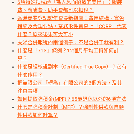
6項特殊扣稅額「為入息而招致的支出」：服裝
費、應酬費、助手費都可以扣稅？
香港商業登記證年費最新指南：費用結構、寬免
措施及合規要點，業務形性質寫上「CORP」代表
什麼？原來後果可大可小
夫婦合併報稅的兩個例子：不是合併了就有利？
什麼是「713」條例？12個月平均工資如何計
算？
什麼是經核證副本（Certified True Copy）？它有
什麼作用？
把無限公司「轉為」有限公司的3個方法，及其
注意事項
如何提取強積金(MPF)？65歲退休以外的6項方法
什麼是強積金計劃（MPF）？強制性供款與自願
性供款如何計算？