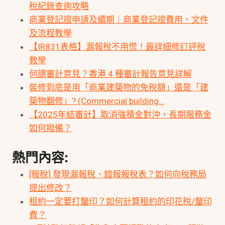
稅紀錄查詢攻略
商業登記證申請及續期｜商業登記證費用、文件
及流程教學
【IR831表格】漏報稅不用慌！最詳細修訂評稅
教學
何謂審計意見？香港 4 種審計報告意見詳解
裝修到底是用「商業建築物的免稅額」還是「建
築物翻修」? (Commercial building…
【2025年結審計】取消強積金對沖，長期服務金
如何撥備？
熱門內容:
[報稅] 發現漏報稅、錯報報稅表？如何向稅務局
提出修改？
租約一定要打釐印？如何計算租約的印花稅/釐印
費？