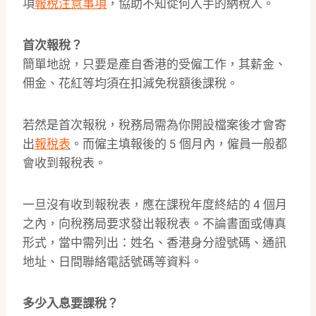
項
報稅注意事項
，協助不知從何入手的納稅人。
首次報稅？
簡單地說，只要是產自香港的受僱工作，其薪金、
佣金、花紅等均須在扣減免稅額後課稅。
若然是首次報稅，稅務局需為你開設檔案後才會寄
出
報稅表
。而僱主填報後的 5 個月內，僱員一般都
會收到報稅表。
一旦沒有收到報稅表，應在課稅年度終結的 4 個月
之內，向稅務局要求發出報稅表。不論書面或傳真
形式，當中需列出：姓名、香港身分證號碼、通訊
地址、日間聯絡電話號碼等資料。
多少入息要課稅？