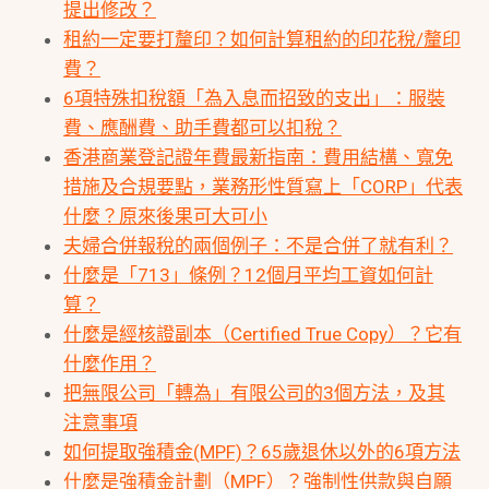
提出修改？
租約一定要打釐印？如何計算租約的印花稅/釐印
費？
6項特殊扣稅額「為入息而招致的支出」：服裝
費、應酬費、助手費都可以扣稅？
香港商業登記證年費最新指南：費用結構、寬免
措施及合規要點，業務形性質寫上「CORP」代表
什麼？原來後果可大可小
夫婦合併報稅的兩個例子：不是合併了就有利？
什麼是「713」條例？12個月平均工資如何計
算？
什麼是經核證副本（Certified True Copy）？它有
什麼作用？
把無限公司「轉為」有限公司的3個方法，及其
注意事項
如何提取強積金(MPF)？65歲退休以外的6項方法
什麼是強積金計劃（MPF）？強制性供款與自願