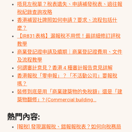
唔見左稅單？稅表遺失、申請補發稅表、過往報
稅紀錄查詢攻略
香港補習社牌照如何申請？要求、流程包括什
麼？
【IR831表格】漏報稅不用慌！最詳細修訂評稅
教學
商業登記證申請及續期｜商業登記證費用、文件
及流程教學
何謂審計意見？香港 4 種審計報告意見詳解
香港報稅「零申報」？「不活動公司」要報稅
嗎？
裝修到底是用「商業建築物的免稅額」還是「建
築物翻修」? (Commercial building…
熱門內容:
[報稅] 發現漏報稅、錯報報稅表？如何向稅務局