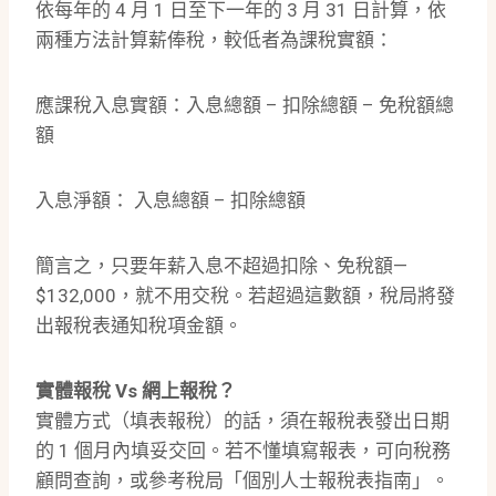
依每年的 4 月 1 日至下一年的 3 月 31 日計算，依
兩種方法計算薪俸稅，較低者為課稅實額：
應課稅入息實額：入息總額 – 扣除總額 – 免稅額總
額
入息淨額： 入息總額 – 扣除總額
簡言之，只要年薪入息不超過扣除、免稅額—
$132,000，就不用交稅。若超過這數額，稅局將發
出報稅表通知稅項金額。
實體報稅 Vs 網上報稅？
實體方式（填表報稅）的話，須在報稅表發出日期
的 1 個月內填妥交回。若不懂填寫報表，可向稅務
顧問查詢，或參考稅局「個別人士報稅表指南」。