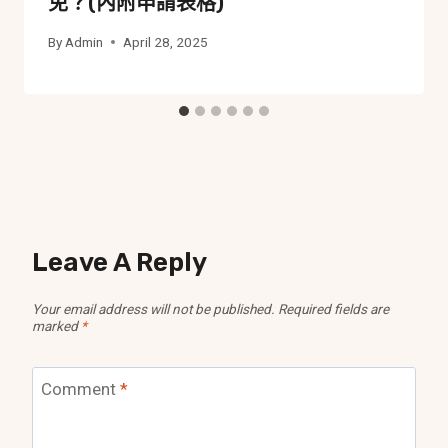
免？(內附申請表格)
By
Admin
April 28, 2025
Leave A Reply
Your email address will not be published.
Required fields are
marked
*
Comment
*