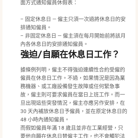
面方式通知僱員休假表：
– 固定休息日 — 僱主只須一次過將休息日的安
排通知僱員。
– 非固定休息日 — 僱主須在每月開始前將該月
內各休息日的安排通知僱員。
強迫/自願在休息日工作？
據條例列明，僱主不得強迫連續性合約受僱的
僱員在休息日工作。不過，如果情況是因為業
務機器、或工廠設備發生故障或任何緊急事
故，僱主則可要求僱員在當日上班工作。而一
旦出現這些突發情況，僱主亦應另作安排，在
30 天內補放休息日予僱員，並在原定休息日的
48 小時內通知僱員。
而假如僱員年滿 18 歲且並非在工業經營，只
要他自願在休息日替僱主工作，也不會觸犯法