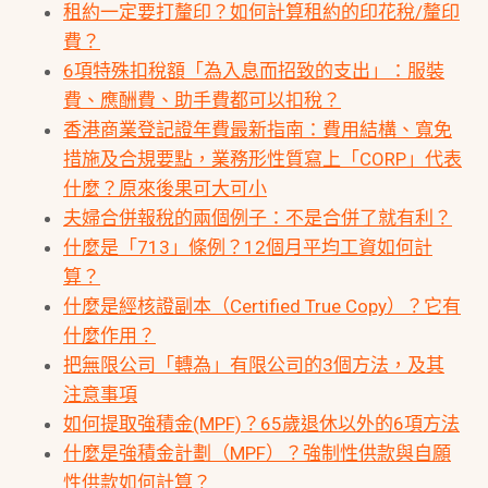
租約一定要打釐印？如何計算租約的印花稅/釐印
費？
6項特殊扣稅額「為入息而招致的支出」：服裝
費、應酬費、助手費都可以扣稅？
香港商業登記證年費最新指南：費用結構、寬免
措施及合規要點，業務形性質寫上「CORP」代表
什麼？原來後果可大可小
夫婦合併報稅的兩個例子：不是合併了就有利？
什麼是「713」條例？12個月平均工資如何計
算？
什麼是經核證副本（Certified True Copy）？它有
什麼作用？
把無限公司「轉為」有限公司的3個方法，及其
注意事項
如何提取強積金(MPF)？65歲退休以外的6項方法
什麼是強積金計劃（MPF）？強制性供款與自願
性供款如何計算？