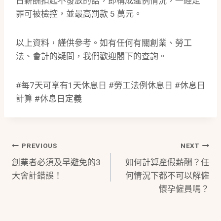
日薪酬扣起不發放的話，即構成違例情況，一經定
罪可被檢控，並最高罰款 5 萬元。
以上資料，謹供參考。如有任何有關創業、勞工
法、會計的疑問，我們歡迎閣下的查詢。
#每7天可享有1天休息日 #勞工法例休息日 #休息日
計算 #休息日定義
Post
PREVIOUS
NEXT
創業者必須及早避免的3
如何計算產假薪酬？任
Navigation
大會計錯誤！
何情況下都不可以解僱
懷孕僱員嗎？