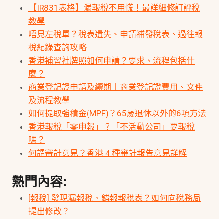
【IR831表格】漏報稅不用慌！最詳細修訂評稅
教學
唔見左稅單？稅表遺失、申請補發稅表、過往報
稅紀錄查詢攻略
香港補習社牌照如何申請？要求、流程包括什
麼？
商業登記證申請及續期｜商業登記證費用、文件
及流程教學
如何提取強積金(MPF)？65歲退休以外的6項方法
香港報稅「零申報」？「不活動公司」要報稅
嗎？
何謂審計意見？香港 4 種審計報告意見詳解
熱門內容:
[報稅] 發現漏報稅、錯報報稅表？如何向稅務局
提出修改？