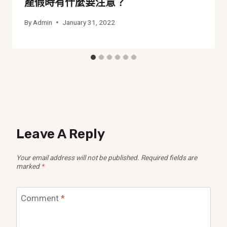
產假時有什麼要注意？
By
Admin
January 31, 2022
Leave A Reply
Your email address will not be published.
Required fields are
marked
*
Comment
*