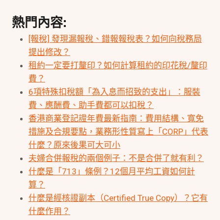
熱門內容:
[報稅] 發現漏報稅、錯報報稅表？如何向稅務局
提出修改？
租約一定要打釐印？如何計算租約的印花稅/釐印
費？
6項特殊扣稅額「為入息而招致的支出」：服裝
費、應酬費、助手費都可以扣稅？
香港商業登記證年費最新指南：費用結構、寬免
措施及合規要點，業務形性質寫上「CORP」代表
什麼？原來後果可大可小
夫婦合併報稅的兩個例子：不是合併了就有利？
什麼是「713」條例？12個月平均工資如何計
算？
什麼是經核證副本（Certified True Copy）？它有
什麼作用？