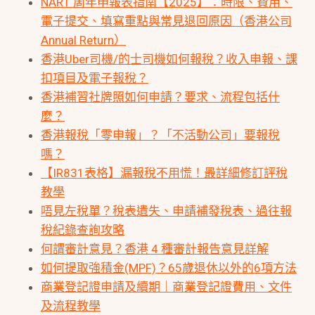
NAR1 周年申報表指南【2025】：時限、費用、
電子提交、填寫重點與常見退回原因（香港公司
Annual Return）
香港Uber司機/的士司機如何報稅？收入申報、課
扣項目及電子報稅？
香港補習社牌照如何申請？要求、流程包括什
麼？
香港報稅「零申報」？「不活動公司」要報稅
嗎？
【IR831表格】漏報稅不用慌！最詳細修訂評稅
教學
唔見左稅單？稅表遺失、申請補發稅表、過往報
稅紀錄查詢攻略
何謂審計意見？香港 4 種審計報告意見詳解
如何提取強積金(MPF)？65歲退休以外的6項方法
商業登記證申請及續期｜商業登記證費用、文件
及流程教學