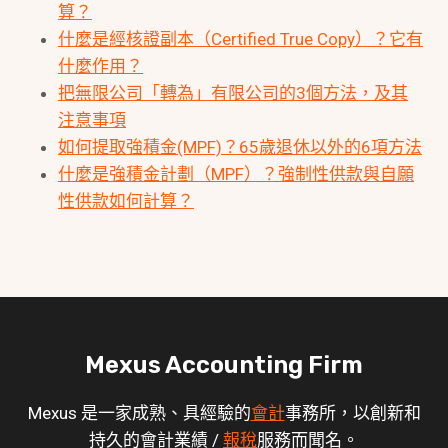
算？
什麼是經核證副本（Certified True Copy）？它有
什麼作用？
把無限公司「轉為」有限公司的3個方法，及其
注意事項
如何提取強積金(MPF)？65歲退休以外的6項方法
什麼是強積金計劃（MPF）？強制性供款與自願
性供款如何計算？
Mexus Accounting Firm
Mexus 是一家成熟、具經驗的
會計
事務所，以創新和
持久的會計業績 /
報稅
服務而聞名。