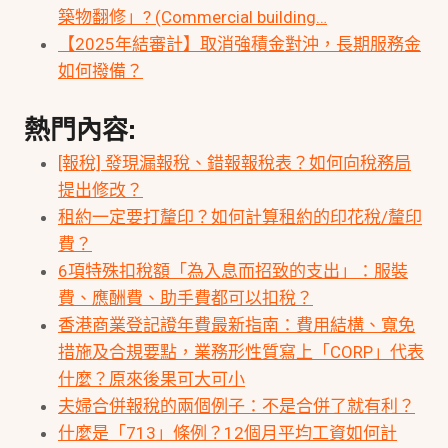
築物翻修」? (Commercial building…
【2025年結審計】取消強積金對沖，長期服務金
如何撥備？
熱門內容:
[報稅] 發現漏報稅、錯報報稅表？如何向稅務局
提出修改？
租約一定要打釐印？如何計算租約的印花稅/釐印
費？
6項特殊扣稅額「為入息而招致的支出」：服裝
費、應酬費、助手費都可以扣稅？
香港商業登記證年費最新指南：費用結構、寬免
措施及合規要點，業務形性質寫上「CORP」代表
什麼？原來後果可大可小
夫婦合併報稅的兩個例子：不是合併了就有利？
什麼是「713」條例？12個月平均工資如何計