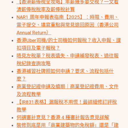
【香港薪俸稅全攻略】年薪幾多要交稅？一文看
清薪俸稅稅率及薪俸稅計算
NAR1 周年申報表指南【2025】：時限、費用、
電子提交、填寫重點與常見退回原因（香港公司
Annual Return）
香港Uber司機/的士司機如何報稅？收入申報、課
扣項目及電子報稅？
唔見左稅單？稅表遺失、申請補發稅表、過往報
稅紀錄查詢攻略
香港補習社牌照如何申請？要求、流程包括什
麼？
商業登記證申請及續期｜商業登記證費用、文件
及流程教學
【IR831表格】漏報稅不用慌！最詳細修訂評稅
教學
何謂審計意見？香港 4 種審計報告意見詳解
裝修到底是用「商業建築物的免稅額」還是「建