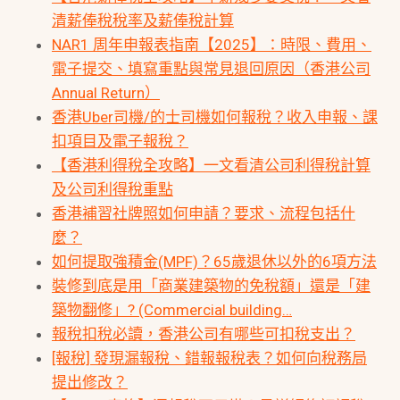
清薪俸稅稅率及薪俸稅計算
NAR1 周年申報表指南【2025】：時限、費用、
電子提交、填寫重點與常見退回原因（香港公司
Annual Return）
香港Uber司機/的士司機如何報稅？收入申報、課
扣項目及電子報稅？
【香港利得稅全攻略】一文看清公司利得稅計算
及公司利得稅重點
香港補習社牌照如何申請？要求、流程包括什
麼？
如何提取強積金(MPF)？65歲退休以外的6項方法
裝修到底是用「商業建築物的免稅額」還是「建
築物翻修」? (Commercial building…
報稅扣稅必讀，香港公司有哪些可扣稅支出？
[報稅] 發現漏報稅、錯報報稅表？如何向稅務局
提出修改？