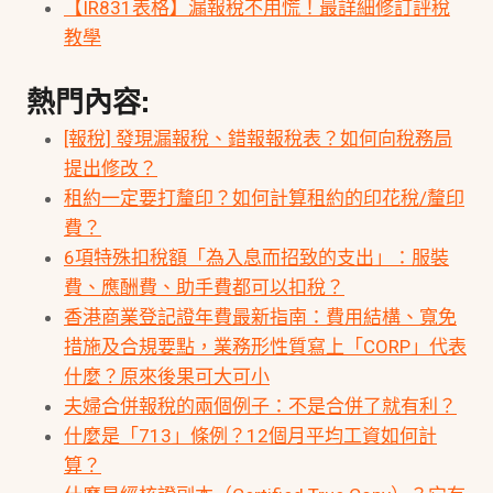
【IR831表格】漏報稅不用慌！最詳細修訂評稅
教學
熱門內容:
[報稅] 發現漏報稅、錯報報稅表？如何向稅務局
提出修改？
租約一定要打釐印？如何計算租約的印花稅/釐印
費？
6項特殊扣稅額「為入息而招致的支出」：服裝
費、應酬費、助手費都可以扣稅？
香港商業登記證年費最新指南：費用結構、寬免
措施及合規要點，業務形性質寫上「CORP」代表
什麼？原來後果可大可小
夫婦合併報稅的兩個例子：不是合併了就有利？
什麼是「713」條例？12個月平均工資如何計
算？