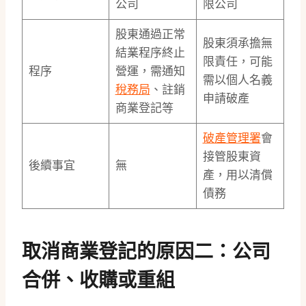
公司
限公司
股東通過正常
股東須承擔無
結業程序終止
限責任，可能
程序
營運，需通知
需以個人名義
稅務局
、註銷
申請破產
商業登記等
破產管理署
會
接管股東資
後續事宜
無
產，用以清償
債務
取消商業登記的原因二：公司
合併、收購或重組