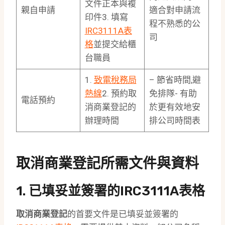
文件正本與複
親自申請
適合對申請流
印件3. 填寫
程不熟悉的公
IRC3111A表
司
格
並提交給櫃
台職員
1.
致電稅務局
– 節省時間,避
熱線
2. 預約取
免排隊- 有助
電話預約
消商業登記的
於更有效地安
辦理時間
排公司時間表
取消商業登記所需文件與資料
1. 已填妥並簽署的
IRC3111A表格
取消商業登記
的首要文件是已填妥並簽署的