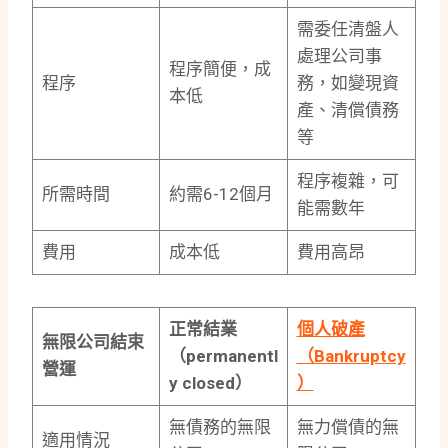
需委任清盤人
處理公司事
程序簡便，成
程序
務，如變現資
本低
產、清償債務
等
程序複雜，可
所需時間
約需6-12個月
能需數年
費用
成本低
費用高昂
正常結業
個人破產
無限公司結束
（permanentl
（Bankruptcy
營運
y closed）
）
無債務的無限
無力償債的無
適用情況