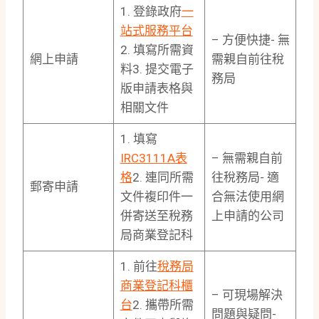
1. 登錄政府
一
站式服務平台
– 方便快捷- 無
2. 填寫所需資
網上申請
需親自前往稅
料3. 提交電子
務局
版申請表格與
相關文件
1. 填寫
IRC3111A表
– 無需親自前
格
2. 連同所需
往稅務局- 適
郵寄申請
文件複印件一
合無法使用網
併寄送至稅務
上申請的公司
局商業登記科
1. 前往
稅務局
商業登記科櫃
– 可現場解決
台
2. 攜帶所需
問題與疑問-