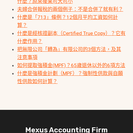
什麼？原來後果可大可小
夫婦合併報稅的兩個例子：不是合併了就有利？
什麼是「713」條例？12個月平均工資如何計
算？
什麼是經核證副本（Certified True Copy）？它有
什麼作用？
把無限公司「轉為」有限公司的3個方法，及其
注意事項
如何提取強積金(MPF)？65歲退休以外的6項方法
什麼是強積金計劃（MPF）？強制性供款與自願
性供款如何計算？
Mexus Accounting Firm