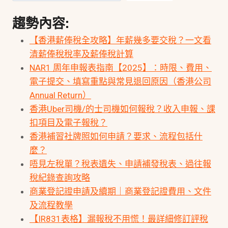
趨勢內容:
【香港薪俸稅全攻略】年薪幾多要交稅？一文看
清薪俸稅稅率及薪俸稅計算
NAR1 周年申報表指南【2025】：時限、費用、
電子提交、填寫重點與常見退回原因（香港公司
Annual Return）
香港Uber司機/的士司機如何報稅？收入申報、課
扣項目及電子報稅？
香港補習社牌照如何申請？要求、流程包括什
麼？
唔見左稅單？稅表遺失、申請補發稅表、過往報
稅紀錄查詢攻略
商業登記證申請及續期｜商業登記證費用、文件
及流程教學
【IR831表格】漏報稅不用慌！最詳細修訂評稅