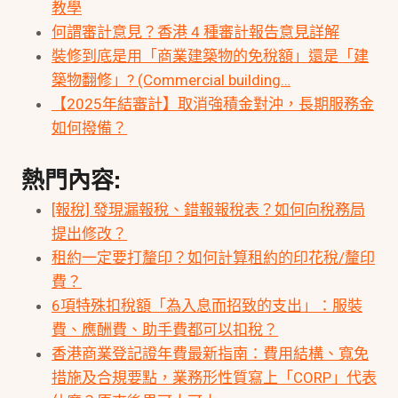
教學
何謂審計意見？香港 4 種審計報告意見詳解
裝修到底是用「商業建築物的免稅額」還是「建
築物翻修」? (Commercial building…
【2025年結審計】取消強積金對沖，長期服務金
如何撥備？
熱門內容:
[報稅] 發現漏報稅、錯報報稅表？如何向稅務局
提出修改？
租約一定要打釐印？如何計算租約的印花稅/釐印
費？
6項特殊扣稅額「為入息而招致的支出」：服裝
費、應酬費、助手費都可以扣稅？
香港商業登記證年費最新指南：費用結構、寬免
措施及合規要點，業務形性質寫上「CORP」代表