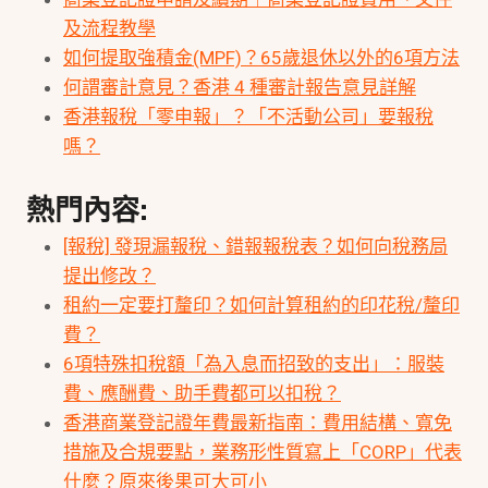
及流程教學
如何提取強積金(MPF)？65歲退休以外的6項方法
何謂審計意見？香港 4 種審計報告意見詳解
香港報稅「零申報」？「不活動公司」要報稅
嗎？
熱門內容:
[報稅] 發現漏報稅、錯報報稅表？如何向稅務局
提出修改？
租約一定要打釐印？如何計算租約的印花稅/釐印
費？
6項特殊扣稅額「為入息而招致的支出」：服裝
費、應酬費、助手費都可以扣稅？
香港商業登記證年費最新指南：費用結構、寬免
措施及合規要點，業務形性質寫上「CORP」代表
什麼？原來後果可大可小