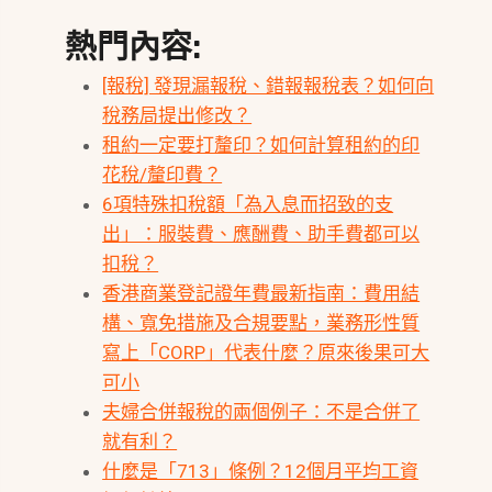
熱門內容:
[報稅] 發現漏報稅、錯報報稅表？如何向
稅務局提出修改？
租約一定要打釐印？如何計算租約的印
花稅/釐印費？
6項特殊扣稅額「為入息而招致的支
出」：服裝費、應酬費、助手費都可以
扣稅？
香港商業登記證年費最新指南：費用結
構、寬免措施及合規要點，業務形性質
寫上「CORP」代表什麼？原來後果可大
可小
夫婦合併報稅的兩個例子：不是合併了
就有利？
什麼是「713」條例？12個月平均工資