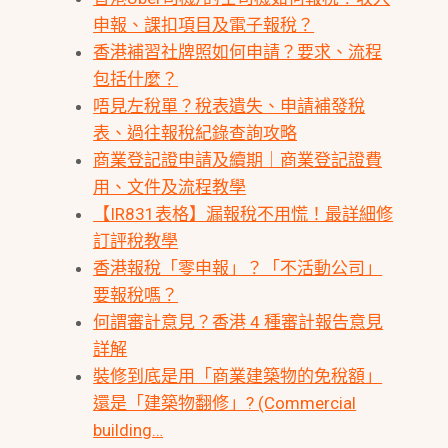
申報、課扣項目及電子報稅？
香港補習社牌照如何申請？要求、流程
包括什麼？
唔見左稅單？稅表遺失、申請補發稅
表、過往報稅紀錄查詢攻略
商業登記證申請及續期｜商業登記證費
用、文件及流程教學
【IR831表格】漏報稅不用慌！最詳細修
訂評稅教學
香港報稅「零申報」？「不活動公司」
要報稅嗎？
何謂審計意見？香港 4 種審計報告意見
詳解
裝修到底是用「商業建築物的免稅額」
還是「建築物翻修」? (Commercial
building…