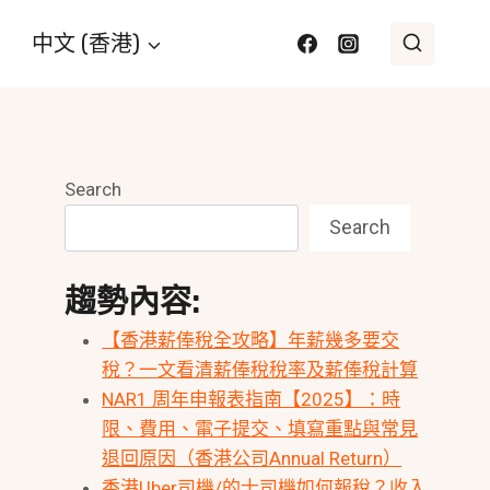
中文 (香港)
Search
Search
趨勢內容:
【香港薪俸稅全攻略】年薪幾多要交
稅？一文看清薪俸稅稅率及薪俸稅計算
NAR1 周年申報表指南【2025】：時
限、費用、電子提交、填寫重點與常見
退回原因（香港公司Annual Return）
香港Uber司機/的士司機如何報稅？收入