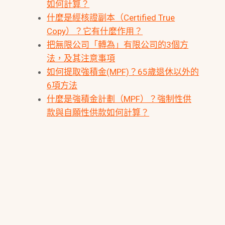
如何計算？
什麼是經核證副本（Certified True
Copy）？它有什麼作用？
把無限公司「轉為」有限公司的3個方
法，及其注意事項
如何提取強積金(MPF)？65歲退休以外的
6項方法
什麼是強積金計劃（MPF）？強制性供
款與自願性供款如何計算？