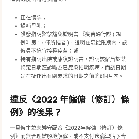
正在懷孕；
餵哺母乳；
獲發指明醫學豁免證明書 《疫苗通行證 ( 規
例》第 17 條所指者 )，證明在遵從限期內，該
僱員不適宜接種疫苗；或
持有指明出院或康復證明書，證明該僱員於某
特定日期獲診斷為已感染指明疾病，而該日期
是在擬作出有關要求的日期之前的6個月內。
違反《2022 年僱傭（修訂）條
例》的後果？
一旦僱主並未遵守配合《2022年僱傭（修訂）條
例》而無合理辯解地解僱、或不支付疾病津貼予合