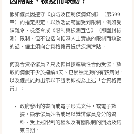
因隔離、檢疫而缺勤？
假如僱員因遵守《預防及控制疾病條例》（第599
章）的指定規定，以致活動範圍受到限制，例如受
隔離令、檢疫令或《限制與檢測宣告》（即圍封檢
測）限制，但不包括向抵港人士實施的限制而缺勤
的話，僱主須向合資格僱員提供疾病津貼。
何為合資格僱員？只要僱員按連續性合約受僱，放
取的病假不少於連續4天、已累積足夠的有薪病假，
以及僱員能夠出示以下證明即視為上述「合資格僱
員」：
政府發出的書面或電子形式文件，或電子數
據，顯示僱員姓名或足以識辨僱員身分的資
料、受上述限制的種類及有關限制的開始及結
束日期。