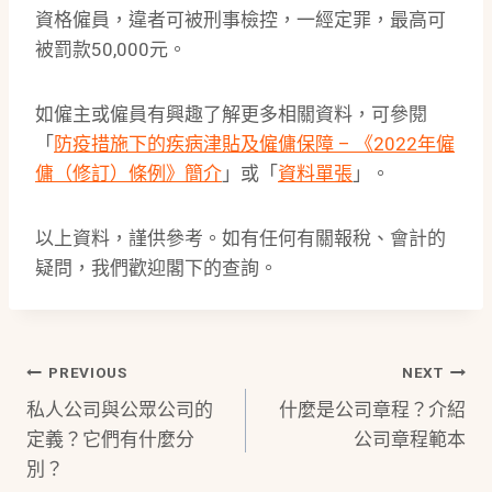
資格僱員，違者可被刑事檢控，一經定罪，最高可
被罰款50,000元。
如僱主或僱員有興趣了解更多相關資料，可參閱
「
防疫措施下的疾病津貼及僱傭保障 – 《2022年僱
傭（修訂）條例》簡介
」或「
資料單張
」。
以上資料，謹供參考。如有任何有關報稅、會計的
疑問，我們歡迎閣下的查詢。
Post
PREVIOUS
NEXT
私人公司與公眾公司的
什麼是公司章程？介紹
Navigation
定義？它們有什麼分
公司章程範本
別？