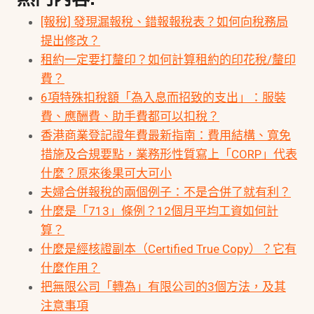
[報稅] 發現漏報稅、錯報報稅表？如何向稅務局
提出修改？
租約一定要打釐印？如何計算租約的印花稅/釐印
費？
6項特殊扣稅額「為入息而招致的支出」：服裝
費、應酬費、助手費都可以扣稅？
香港商業登記證年費最新指南：費用結構、寬免
措施及合規要點，業務形性質寫上「CORP」代表
什麼？原來後果可大可小
夫婦合併報稅的兩個例子：不是合併了就有利？
什麼是「713」條例？12個月平均工資如何計
算？
什麼是經核證副本（Certified True Copy）？它有
什麼作用？
把無限公司「轉為」有限公司的3個方法，及其
注意事項