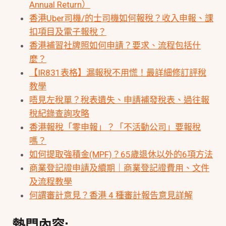
Annual Return）
香港Uber司機/的士司機如何報稅？收入申報、課
扣項目及電子報稅？
香港補習社牌照如何申請？要求、流程包括什
麼？
【IR831表格】漏報稅不用慌！最詳細修訂評稅
教學
唔見左稅單？稅表遺失、申請補發稅表、過往報
稅紀錄查詢攻略
香港報稅「零申報」？「不活動公司」要報稅
嗎？
如何提取強積金(MPF)？65歲退休以外的6項方法
商業登記證申請及續期｜商業登記證費用、文件
及流程教學
何謂審計意見？香港 4 種審計報告意見詳解
熱門內容: