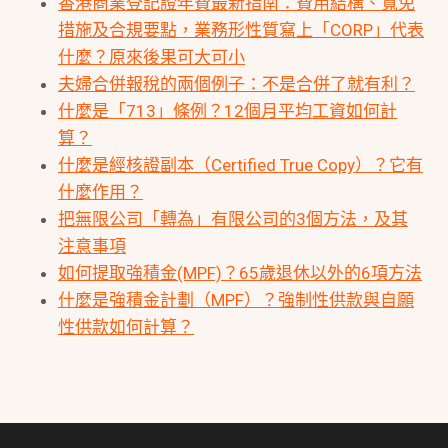
香港商業登記證年費最新指南：費用結構、寬免
措施及合規要點，業務形性質寫上「CORP」代表
什麼？原來後果可大可小
夫婦合併報稅的兩個例子：不是合併了就有利？
什麼是「713」條例？12個月平均工資如何計
算？
什麼是經核證副本（Certified True Copy）？它有
什麼作用？
把無限公司「轉為」有限公司的3個方法，及其
注意事項
如何提取強積金(MPF)？65歲退休以外的6項方法
什麼是強積金計劃（MPF）？強制性供款與自願
性供款如何計算？