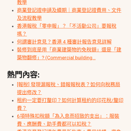
教學
商業登記證申請及續期｜商業登記證費用、文件
及流程教學
香港報稅「零申報」？「不活動公司」要報稅
嗎？
何謂審計意見？香港 4 種審計報告意見詳解
裝修到底是用「商業建築物的免稅額」還是「建
築物翻修」? (Commercial building…
熱門內容:
[報稅] 發現漏報稅、錯報報稅表？如何向稅務局
提出修改？
租約一定要打釐印？如何計算租約的印花稅/釐印
費？
6項特殊扣稅額「為入息而招致的支出」：服裝
費、應酬費、助手費都可以扣稅？