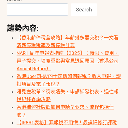
Search
趨勢內容:
【香港薪俸稅全攻略】年薪幾多要交稅？一文看
清薪俸稅稅率及薪俸稅計算
NAR1 周年申報表指南【2025】：時限、費用、
電子提交、填寫重點與常見退回原因（香港公司
Annual Return）
香港Uber司機/的士司機如何報稅？收入申報、課
扣項目及電子報稅？
唔見左稅單？稅表遺失、申請補發稅表、過往報
稅紀錄查詢攻略
香港補習社牌照如何申請？要求、流程包括什
麼？
【IR831表格】漏報稅不用慌！最詳細修訂評稅