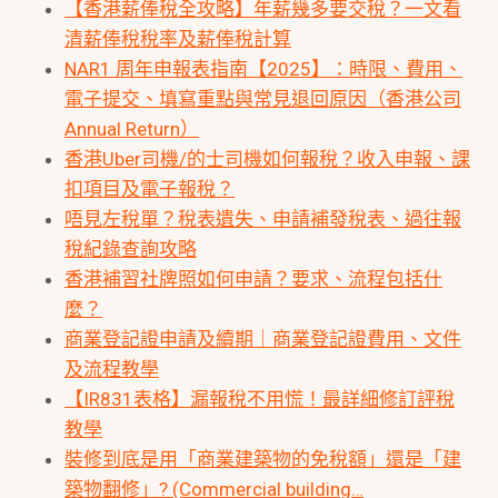
【香港薪俸稅全攻略】年薪幾多要交稅？一文看
清薪俸稅稅率及薪俸稅計算
NAR1 周年申報表指南【2025】：時限、費用、
電子提交、填寫重點與常見退回原因（香港公司
Annual Return）
香港Uber司機/的士司機如何報稅？收入申報、課
扣項目及電子報稅？
唔見左稅單？稅表遺失、申請補發稅表、過往報
稅紀錄查詢攻略
香港補習社牌照如何申請？要求、流程包括什
麼？
商業登記證申請及續期｜商業登記證費用、文件
及流程教學
【IR831表格】漏報稅不用慌！最詳細修訂評稅
教學
裝修到底是用「商業建築物的免稅額」還是「建
築物翻修」? (Commercial building…