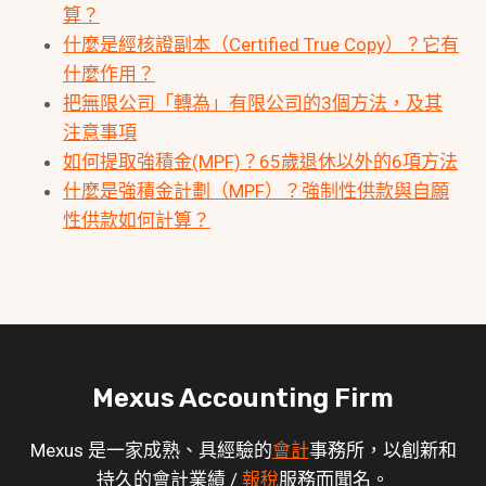
算？
什麼是經核證副本（Certified True Copy）？它有
什麼作用？
把無限公司「轉為」有限公司的3個方法，及其
注意事項
如何提取強積金(MPF)？65歲退休以外的6項方法
什麼是強積金計劃（MPF）？強制性供款與自願
性供款如何計算？
Mexus Accounting Firm
Mexus 是一家成熟、具經驗的
會計
事務所，以創新和
持久的會計業績 /
報稅
服務而聞名。