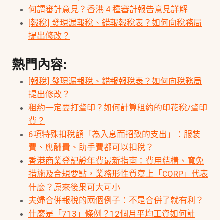
何謂審計意見？香港 4 種審計報告意見詳解
[報稅] 發現漏報稅、錯報報稅表？如何向稅務局
提出修改？
熱門內容:
[報稅] 發現漏報稅、錯報報稅表？如何向稅務局
提出修改？
租約一定要打釐印？如何計算租約的印花稅/釐印
費？
6項特殊扣稅額「為入息而招致的支出」：服裝
費、應酬費、助手費都可以扣稅？
香港商業登記證年費最新指南：費用結構、寬免
措施及合規要點，業務形性質寫上「CORP」代表
什麼？原來後果可大可小
夫婦合併報稅的兩個例子：不是合併了就有利？
什麼是「713」條例？12個月平均工資如何計