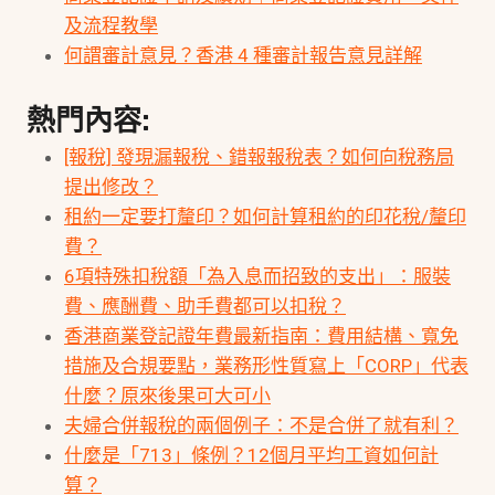
及流程教學
何謂審計意見？香港 4 種審計報告意見詳解
熱門內容:
[報稅] 發現漏報稅、錯報報稅表？如何向稅務局
提出修改？
租約一定要打釐印？如何計算租約的印花稅/釐印
費？
6項特殊扣稅額「為入息而招致的支出」：服裝
費、應酬費、助手費都可以扣稅？
香港商業登記證年費最新指南：費用結構、寬免
措施及合規要點，業務形性質寫上「CORP」代表
什麼？原來後果可大可小
夫婦合併報稅的兩個例子：不是合併了就有利？
什麼是「713」條例？12個月平均工資如何計
算？