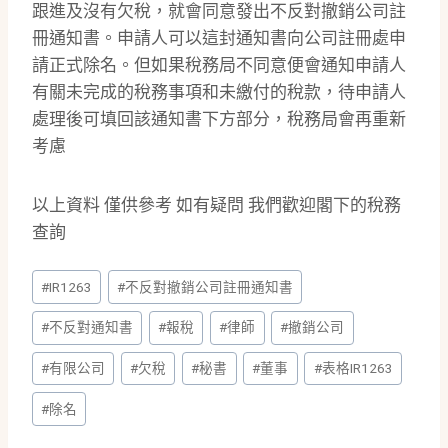
跟進及沒有欠稅，就會同意發出不反對撤銷公司註
冊通知書。申請人可以這封通知書向公司註冊處申
請正式除名。但如果稅務局不同意便會通知申請人
有關未完成的稅務事項和未繳付的稅款，待申請人
處理後可填回該通知書下方部分，稅務局會再重新
考慮
以上資料 僅供參考 如有疑問 我們歡迎閣下的稅務
查詢
Post
#
IR1263
#
不反對撤銷公司註冊通知書
Tags:
#
不反對通知書
#
報稅
#
律師
#
撤銷公司
#
有限公司
#
欠稅
#
秘書
#
董事
#
表格IR1263
#
除名