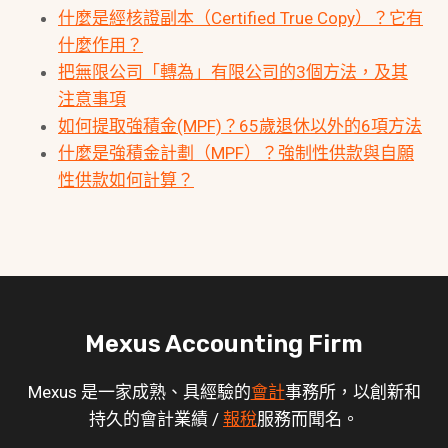
什麼是經核證副本（Certified True Copy）？它有
什麼作用？
把無限公司「轉為」有限公司的3個方法，及其
注意事項
如何提取強積金(MPF)？65歲退休以外的6項方法
什麼是強積金計劃（MPF）？強制性供款與自願
性供款如何計算？
Mexus Accounting Firm
Mexus 是一家成熟、具經驗的
會計
事務所，以創新和
持久的會計業績 /
報稅
服務而聞名。