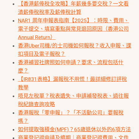
【香港薪俸稅全攻略】年薪幾多要交稅？一文看
清薪俸稅稅率及薪俸稅計算
NAR1 周年申報表指南【2025】：時限、費用、
電子提交、填寫重點與常見退回原因（香港公司
Annual Return）
香港Uber司機/的士司機如何報稅？收入申報、課
扣項目及電子報稅？
香港補習社牌照如何申請？要求、流程包括什
麼？
【IR831表格】漏報稅不用慌！最詳細修訂評稅
教學
唔見左稅單？稅表遺失、申請補發稅表、過往報
稅紀錄查詢攻略
香港報稅「零申報」？「不活動公司」要報稅
嗎？
如何提取強積金(MPF)？65歲退休以外的6項方法
商業登記證申請及續期｜商業登記證費用、文件