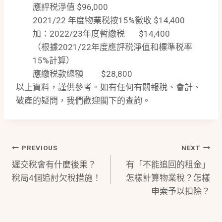
應評税淨值 $96,000
2021/22 年度物業税按15%徵收 $14,400
加：2022/23年度暫繳税 $14,400
（根據2021/22年度應評税淨值和標準税率
15%計算）
應繳税款總額 $28,800
以上資料，謹供參考。如有任何有關報稅、會計、
破產的疑問，我們歡迎閣下的查詢。
Post
PREVIOUS
NEXT
遲交稅會有什麼後果？
有「不能追回的租金」
Navigation
稅局4個追討欠稅措施！
怎樣計算物業稅？怎樣
申索予以扣除？