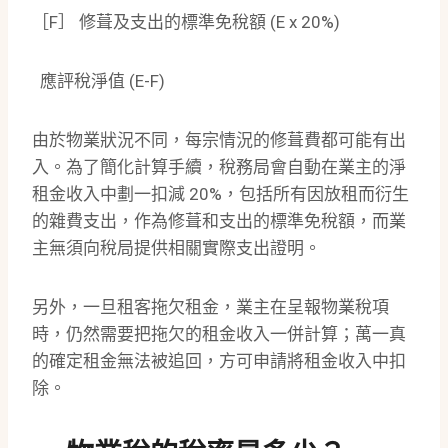
［F］ 修葺及支出的標準免稅額 (E x 20%)
應評稅淨值 (E-F)
由於物業狀況不同，每宗情況的修葺費都可能有出
入。為了簡化計算手續，稅務局會自動在業主的淨
租金收入中劃一扣減 20%，包括所有因放租而衍生
的雜費支出，作為修葺和支出的標準免稅額，而業
主無須向稅局提供相關實際支出證明。
另外，一旦租客拖欠租金，業主在呈報物業稅項
時，仍然需要把拖欠的租金收入一併計算；萬一真
的確定租金無法被追回，方可申請將租金收入中扣
除。