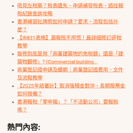
唔見左稅單？稅表遺失、申請補發稅表、過往報
稅紀錄查詢攻略
香港補習社牌照如何申請？要求、流程包括什
麼？
【IR831表格】漏報稅不用慌！最詳細修訂評稅
教學
裝修到底是用「商業建築物的免稅額」還是「建
築物翻修」? (Commercial building…
商業登記證申請及續期｜商業登記證費用、文件
及流程教學
【2025年結審計】取消強積金對沖，長期服務金
如何撥備？
香港報稅「零申報」？「不活動公司」要報稅
嗎？
熱門內容: