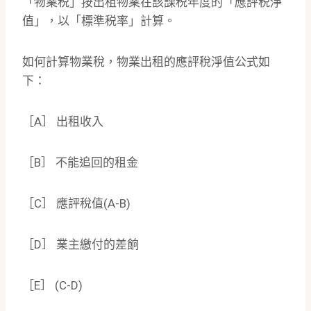
「物業税」按出租物業在該課税年度的「應評税淨
值」，以「標準税率」計算。
如何計算物業稅，物業出租的應評稅淨值公式如
下：
［A］ 出租收入
［B］ 不能追回的租金
［C］ 應評稅值(A-B)
［D］ 業主繳付的差餉
［E］ (C-D)