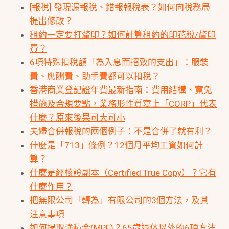
[報稅] 發現漏報稅、錯報報稅表？如何向稅務局
提出修改？
租約一定要打釐印？如何計算租約的印花稅/釐印
費？
6項特殊扣稅額「為入息而招致的支出」：服裝
費、應酬費、助手費都可以扣稅？
香港商業登記證年費最新指南：費用結構、寬免
措施及合規要點，業務形性質寫上「CORP」代表
什麼？原來後果可大可小
夫婦合併報稅的兩個例子：不是合併了就有利？
什麼是「713」條例？12個月平均工資如何計
算？
什麼是經核證副本（Certified True Copy）？它有
什麼作用？
把無限公司「轉為」有限公司的3個方法，及其
注意事項
如何提取強積金(MPF)？65歲退休以外的6項方法