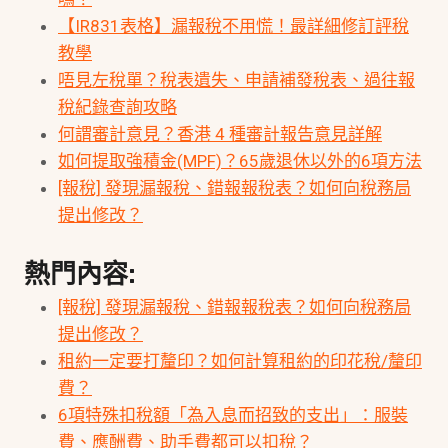
【IR831表格】漏報稅不用慌！最詳細修訂評稅
教學
唔見左稅單？稅表遺失、申請補發稅表、過往報
稅紀錄查詢攻略
何謂審計意見？香港 4 種審計報告意見詳解
如何提取強積金(MPF)？65歲退休以外的6項方法
[報稅] 發現漏報稅、錯報報稅表？如何向稅務局
提出修改？
熱門內容:
[報稅] 發現漏報稅、錯報報稅表？如何向稅務局
提出修改？
租約一定要打釐印？如何計算租約的印花稅/釐印
費？
6項特殊扣稅額「為入息而招致的支出」：服裝
費、應酬費、助手費都可以扣稅？