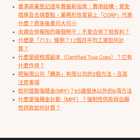
香港商業登記證年費最新指南：費用結構、寬免
措施及合規要點，業務形性質寫上「CORP」代表
什麼？原來後果可大可小
夫婦合併報稅的兩個例子：不是合併了就有利？
什麼是「713」條例？12個月平均工資如何計
算？
什麼是經核證副本（Certified True Copy）？它有
什麼作用？
把無限公司「轉為」有限公司的3個方法，及其
注意事項
如何提取強積金(MPF)？65歲退休以外的6項方法
什麼是強積金計劃（MPF）？強制性供款與自願
性供款如何計算？