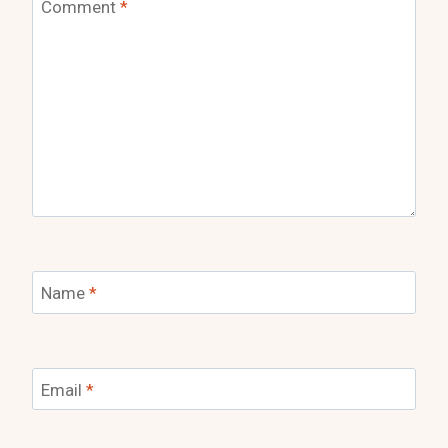
Comment
*
Name
*
Email
*