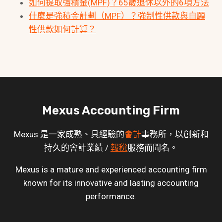
如何提取強積金(MPF)？65歲退休以外的6項方法
什麼是強積金計劃（MPF）？強制性供款與自願
性供款如何計算？
Mexus Accounting Firm
Mexus 是一家成熟、具經驗的
會計
事務所，以創新和
持久的會計業績 /
報稅
服務而聞名。
Mexus is a mature and experienced accounting firm
known for its innovative and lasting accounting
performance.