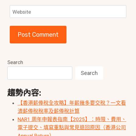
Website
Search
Search
趨勢內容:
【香港薪俸稅全攻略】年薪幾多要交稅？一文看
清薪俸稅稅率及薪俸稅計算
NAR1 周年申報表指南【2025】：時限、費用、
電子提交、填寫重點與常見退回原因（香港公司
Annual Return）