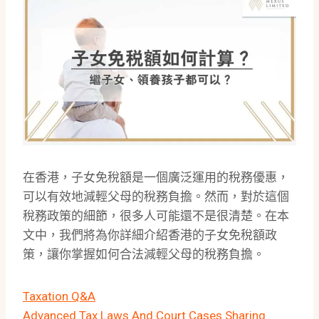
在香港，子女免稅額是一個廣泛運用的稅務優惠，
可以有效地減輕父母的稅務負擔。然而，對於這個
稅務政策的細節，很多人可能還不是很清楚。在本
文中，我們將為你詳細介紹香港的子女免稅額政
策，讓你掌握如何合法減輕父母的稅務負擔。
Taxation Q&A
Advanced Tax Laws And Court Cases Sharing