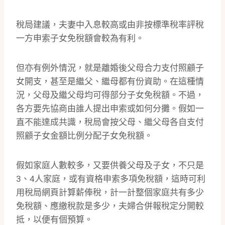
稅局建議，夫妻中入息較高或由非按標準稅率評稅
一方申索子女免稅額會較為有利。
但亦有例外情況，就是離婚後父母合力支付照顧子
女開支，甚至是繼父、繼母都有份資助。在這種情
況，父母及繼父母均可得部分子女免稅額。不過，
各方要先協商由誰人提出申索或如何分攤。假如一
直不能達成共識，稅局會按父母、繼父母各自支付
照顧子女金額比例分配子女免稅額。
假如家庭人數較多，又要供養父母及子女，不只是
3、4人家庭，或有資格申索多項免稅額，這時可利
用稅局網頁計算薪俸稅，計一計整個家庭共有多少
免稅額、應繳稅款是多少，夫婦合併報稅定分開較
抵，以便有個預算。