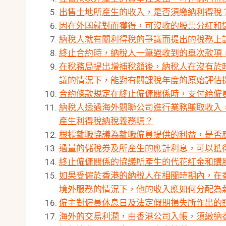
出售土地所產生的收入，是否須繳納利得稅
因在外國就對而獲得，可沒收的股票分紅和
納稅人就有關利得稅的爭議而提出的稅務上
終止合約時，納稅人一筆過收到的單次款項
在稅務局提出增補稅額後，納稅人在沒有於
議的情況下，能對有關課稅年度的原始評估
合約條款規定在終止僱傭關係時，支付給僱
納稅人透過海外關聯公司進行業務賺取收入
產生利得稅納稅義務嗎？
根據離職協議為離職僱員提供的利益，是否
過量的儲稅券及所產生的應計利息，可以獲
終止僱傭關係的協議所產生的代花紅金和購
如果受僱於香港的納稅人在相關時期內，在
境外服務的情況下，他的收入應如何分配為
僱主對僱員休息日及法定假期損失所作出的
海外的交易利潤，由香港公司入帳，須繳納