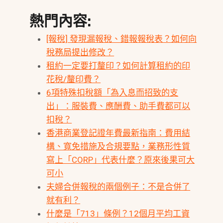
熱門內容:
[報稅] 發現漏報稅、錯報報稅表？如何向
稅務局提出修改？
租約一定要打釐印？如何計算租約的印
花稅/釐印費？
6項特殊扣稅額「為入息而招致的支
出」：服裝費、應酬費、助手費都可以
扣稅？
香港商業登記證年費最新指南：費用結
構、寬免措施及合規要點，業務形性質
寫上「CORP」代表什麼？原來後果可大
可小
夫婦合併報稅的兩個例子：不是合併了
就有利？
什麼是「713」條例？12個月平均工資