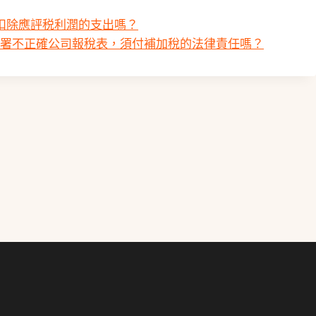
扣除應評税利潤的支出嗎？
)條簽署不正確公司報稅表，須付補加稅的法律責任嗎？