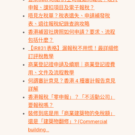
申報、課扣項目及電子報稅？
唔見左稅單？稅表遺失、申請補發稅
表、過往報稅紀錄查詢攻略
香港補習社牌照如何申請？要求、流程
包括什麼？
【IR831表格】漏報稅不用慌！最詳細修
訂評稅教學
商業登記證申請及續期｜商業登記證費
用、文件及流程教學
何謂審計意見？香港 4 種審計報告意見
詳解
香港報稅「零申報」？「不活動公司」
要報稅嗎？
裝修到底是用「商業建築物的免稅額」
還是「建築物翻修」? (Commercial
building…