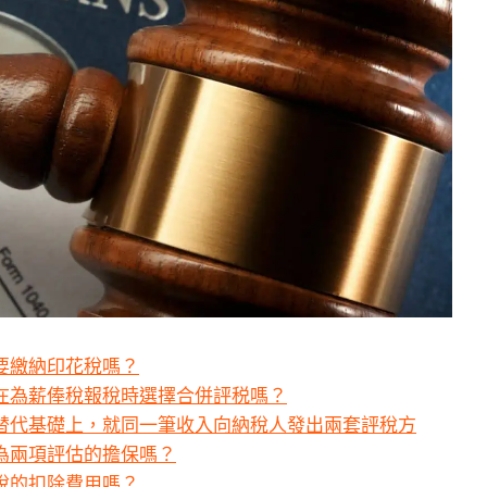
要繳納印花稅嗎？
在為薪俸稅報稅時選擇合併評税嗎？
替代基礎上，就同一筆收入向納稅人發出兩套評稅方
為兩項評估的擔保嗎？
稅的扣除費用嗎？