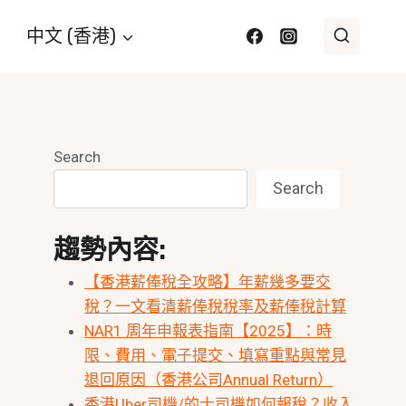
中文 (香港)
Search
Search
趨勢內容:
【香港薪俸稅全攻略】年薪幾多要交
稅？一文看清薪俸稅稅率及薪俸稅計算
NAR1 周年申報表指南【2025】：時
限、費用、電子提交、填寫重點與常見
退回原因（香港公司Annual Return）
香港Uber司機/的士司機如何報稅？收入