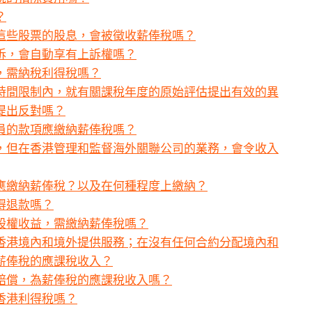
？
這些股票的股息，會被徵收薪俸稅嗎？
訴，會自動享有上訴權嗎？
，需納稅利得稅嗎？
時間限制內，就有關課稅年度的原始評估提出有效的異
提出反對嗎？
員的款項應繳納薪俸稅嗎？
，但在香港管理和監督海外關聯公司的業務，會令收入
應繳納薪俸稅？以及在何種程度上繳納？
得退款嗎？
股權收益，需繳納薪俸稅嗎？
香港境內和境外提供服務；在沒有任何合約分配境內和
薪俸稅的應課稅收入？
賠償，為薪俸稅的應課稅收入嗎？
香港利得稅嗎？