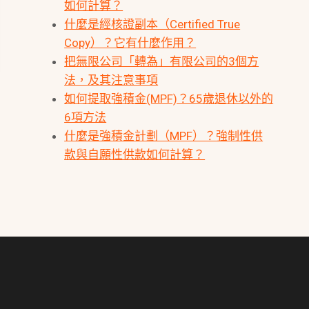
如何計算？
什麼是經核證副本（Certified True
Copy）？它有什麼作用？
把無限公司「轉為」有限公司的3個方
法，及其注意事項
如何提取強積金(MPF)？65歲退休以外的
6項方法
什麼是強積金計劃（MPF）？強制性供
款與自願性供款如何計算？